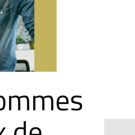
sommes
x de