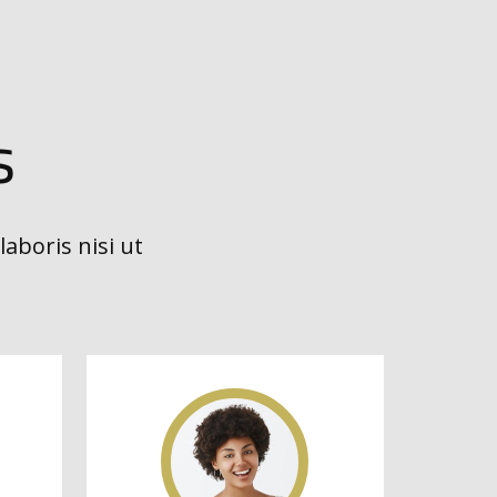
s
aboris nisi ut