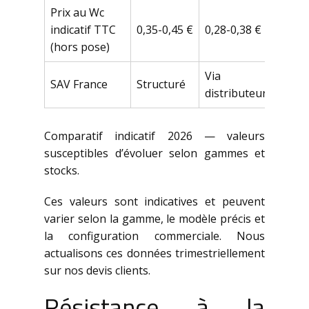
Prix au Wc
indicatif TTC
0,35-0,45 €
0,28-0,38 €
0,32
(hors pose)
Via
SAV France
Structuré
Stru
distributeurs
Comparatif indicatif 2026 — valeurs
susceptibles d’évoluer selon gammes et
stocks.
Ces valeurs sont indicatives et peuvent
varier selon la gamme, le modèle précis et
la configuration commerciale. Nous
actualisons ces données trimestriellement
sur nos devis clients.
Résistance à la