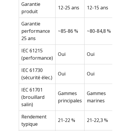
Garantie
12-25 ans
12-15 ans
15-2
produit
Garantie
performance
~85-86 %
~80-84,8 %
~87,
25 ans
IEC 61215
Oui
Oui
Oui
(performance)
IEC 61730
Oui
Oui
Oui
(sécurité élec.)
IEC 61701
Gammes
Gammes
Gam
(brouillard
principales
marines
prin
salin)
Rendement
21,5
21-22 %
21-22,3 %
typique
%