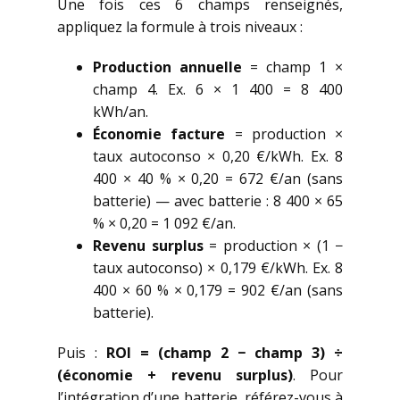
Une fois ces 6 champs renseignés,
appliquez la formule à trois niveaux :
Production annuelle
= champ 1 ×
champ 4. Ex. 6 × 1 400 = 8 400
kWh/an.
Économie facture
= production ×
taux autoconso × 0,20 €/kWh. Ex. 8
400 × 40 % × 0,20 = 672 €/an (sans
batterie) — avec batterie : 8 400 × 65
% × 0,20 = 1 092 €/an.
Revenu surplus
= production × (1 −
taux autoconso) × 0,179 €/kWh. Ex. 8
400 × 60 % × 0,179 = 902 €/an (sans
batterie).
Puis :
ROI = (champ 2 − champ 3) ÷
(économie + revenu surplus)
. Pour
l’intégration d’une batterie, référez-vous à