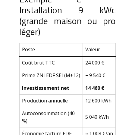
Installation 9 kWc
(grande maison ou pro
léger)
Poste
Valeur
Coût brut TTC
24 000 €
Prime ZNI EDF SEI (M+12)
− 9 540 €
Investissement net
14 460 €
Production annuelle
12 600 kWh
Autoconsommation (40
5 040 kWh
%)
Économie facture EDF
≈ 1 008 €/an