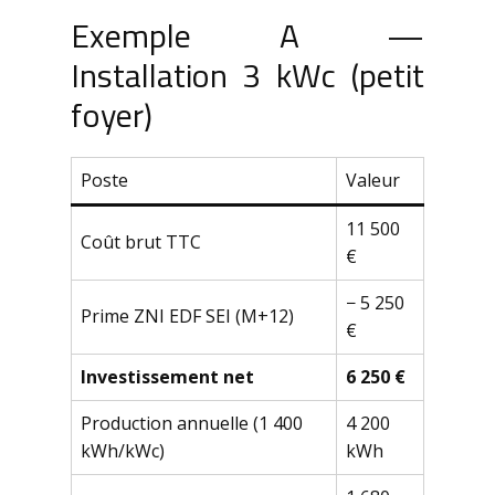
Exemple A —
Installation 3 kWc (petit
foyer)
Poste
Valeur
11 500
Coût brut TTC
€
− 5 250
Prime ZNI EDF SEI (M+12)
€
Investissement net
6 250 €
Production annuelle (1 400
4 200
kWh/kWc)
kWh