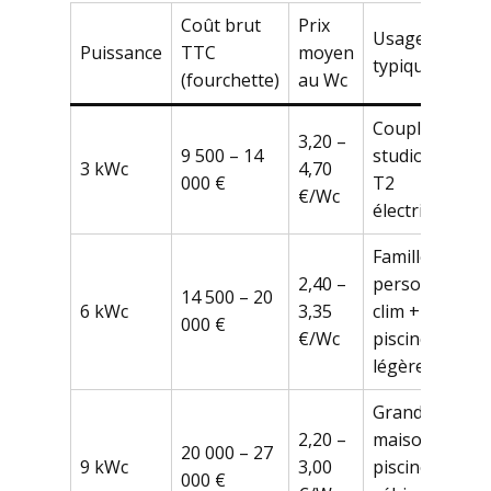
Coût brut
Prix
Usage
Puissance
TTC
moyen
typique
(fourchette)
au Wc
Couple,
3,20 –
9 500 – 14
studio ou
3 kWc
4,70
000 €
T2
€/Wc
électrique
Famille 4-5
2,40 –
personnes,
14 500 – 20
6 kWc
3,35
clim +
000 €
€/Wc
piscine
légère
Grande
2,20 –
maison,
20 000 – 27
9 kWc
3,00
piscine,
000 €