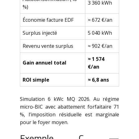
3 360 kWh
%)
Économie facture EDF
≈ 672 €/an
Surplus injecté
5 040 kWh
Revenu vente surplus
≈ 902 €/an
≈ 1 574
Gain annuel total
€/an
ROI simple
≈ 6,8 ans
Simulation 6 kWc MQ 2026. Au régime
micro-BIC avec abattement forfaitaire 71
%, l’imposition résiduelle est marginale
pour le foyer moyen.
Exemple C —