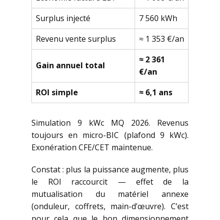
Surplus injecté
7 560 kWh
Revenu vente surplus
≈ 1 353 €/an
≈ 2 361
Gain annuel total
€/an
ROI simple
≈ 6,1 ans
Simulation 9 kWc MQ 2026. Revenus
toujours en micro-BIC (plafond 9 kWc).
Exonération CFE/CET maintenue.
Constat : plus la puissance augmente, plus
le ROI raccourcit — effet de la
mutualisation du matériel annexe
(onduleur, coffrets, main-d’œuvre). C’est
pour cela que le bon dimensionnement