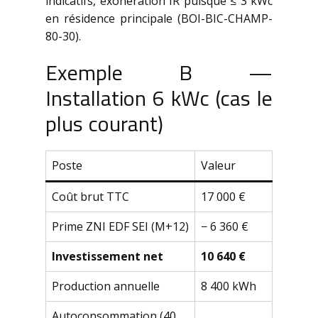
indicatifs, exonération IR puisque ≤ 3 kWc
en résidence principale (BOI-BIC-CHAMP-
80-30).
Exemple B —
Installation 6 kWc (cas le
plus courant)
Poste
Valeur
Coût brut TTC
17 000 €
Prime ZNI EDF SEI (M+12)
− 6 360 €
Investissement net
10 640 €
Production annuelle
8 400 kWh
Autoconsommation (40