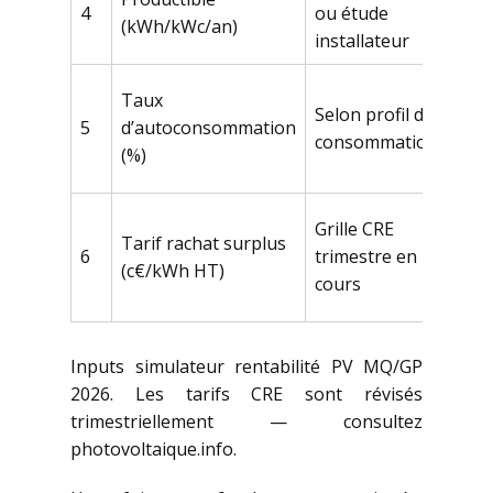
4
ou étude
(kWh/kWc/an)
kWh
installateur
40 %
Taux
Selon profil de
batt
5
d’autoconsommation
consommation
% a
(%)
batt
17,9
Grille CRE
Tarif rachat surplus
c€/k
6
trimestre en
(c€/kWh HT)
kWc
cours
2026
Inputs simulateur rentabilité PV MQ/GP
2026. Les tarifs CRE sont révisés
trimestriellement — consultez
photovoltaique.info.