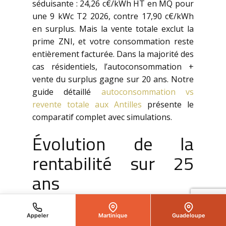
séduisante : 24,26 c€/kWh HT en MQ pour
une 9 kWc T2 2026, contre 17,90 c€/kWh
en surplus. Mais la vente totale exclut la
prime ZNI, et votre consommation reste
entièrement facturée. Dans la majorité des
cas résidentiels, l’autoconsommation +
vente du surplus gagne sur 20 ans. Notre
guide détaillé
autoconsommation vs
revente totale aux Antilles
présente le
comparatif complet avec simulations.
Évolution de la
rentabilité sur 25
ans
Voici la projection cumulative sur 25 ans
Appeler
Martinique
Guadeloupe
pour l’exemple B (6 kWc en