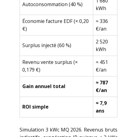
1 680
Autoconsommation (40 %)
kWh
Économie facture EDF (× 0,20
≈ 336
€)
€/an
2 520
Surplus injecté (60 %)
kWh
Revenu vente surplus (×
≈ 451
0,179 €)
€/an
≈ 787
Gain annuel total
€/an
≈ 7,9
ROI simple
ans
Simulation 3 kWc MQ 2026. Revenus bruts