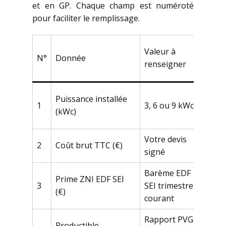
et en GP. Chaque champ est numéroté
pour faciliter le remplissage.
Vale
Valeur à
N°
Donnée
typi
renseigner
MQ/
6 kW
Puissance installée
1
3, 6 ou 9 kWc
plus
(kWc)
fréq
Votre devis
17 0
2
Coût brut TTC (€)
signé
kWc
Barème EDF
Prime ZNI EDF SEI
6 36
3
SEI trimestre
(€)
kWc
courant
Rapport PVGIS
Productible
1 40